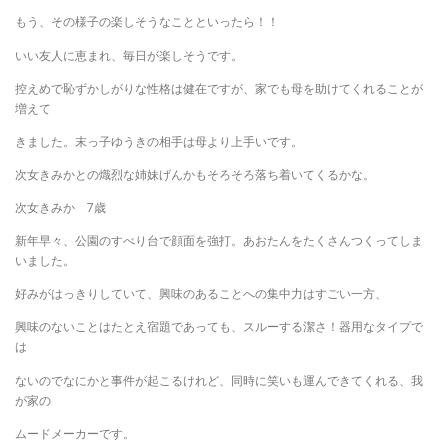
もう、その様子の楽しそうなことといったら！！
いい友人に恵まれ、毎日が楽しそうです。
控えめで恥ずかしがりな性格は健在ですが、家でも母を助けてくれることが
増えて
きました。末っ子ゆうきの相手は母より上手いです。
次女きみかとの熾烈な姉妹げんかもそろそろ落ち着いてくるかな。
次女きみか 7歳
新年早々、公園のすべり台で顔面を強打。あおたんをたくさんつくってしま
いました。
好みがはっきりしていて、興味のあることへの集中力はすごい一方、
興味のないことはたとえ宿題であっても、スルーする潔さ！器用なタイプで
は
ないのでなにかと事件が起こるけれど、同時に笑いも運んできてくれる、我
が家の
ムードメーカーです。