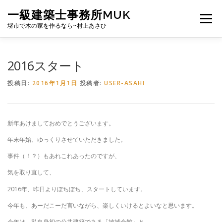
コ
一級建築士事務所MUK
ン
メニュー
テ
堺市で木の家を作るなら~村上あさひ
ン
ツ
へ
PROFILE
CONCEPT
NEWS
WORKS
2016スタート
ス
キ
投稿日:
2016年1月1日
投稿者:
USER-ASAHI
ッ
プ
掲載誌
ゆっくりばこ
泉北ニュータウンに暮らす
新年あけましておめでとうございます。
CONTACT
年末年始、ゆっくりさせていただきました。
事件（！？）もあれこれあったのですが、
気を取り直して、
2016年、昨日よりぼちぼち、スタートしています。
今年も、あーだこーだ言いながら、楽しくいけるとよいなと思います。
今年は、私自身初の公共建築である「地域会館」と、