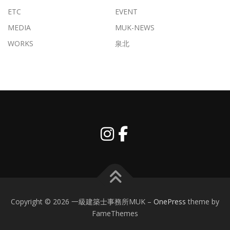
ETC
EVENT
MEDIA
MUK-NEWS
WORKS
泉北
Copyright © 2026 一級建築士事務所MUK
–
OnePress
theme by
FameThemes