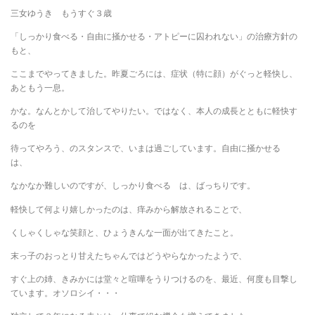
三女ゆうき もうすぐ３歳
「しっかり食べる・自由に掻かせる・アトピーに囚われない」の治療方針の
もと、
ここまでやってきました。昨夏ごろには、症状（特に顔）がぐっと軽快し、
あともう一息。
かな。なんとかして治してやりたい。ではなく、本人の成長とともに軽快す
るのを
待ってやろう、のスタンスで、いまは過ごしています。自由に掻かせる
は、
なかなか難しいのですが、しっかり食べる は、ばっちりです。
軽快して何より嬉しかったのは、痒みから解放されることで、
くしゃくしゃな笑顔と、ひょうきんな一面が出てきたこと。
末っ子のおっとり甘えたちゃんではどうやらなかったようで、
すぐ上の姉、きみかには堂々と喧嘩をうりつけるのを、最近、何度も目撃し
ています。オソロシイ・・・