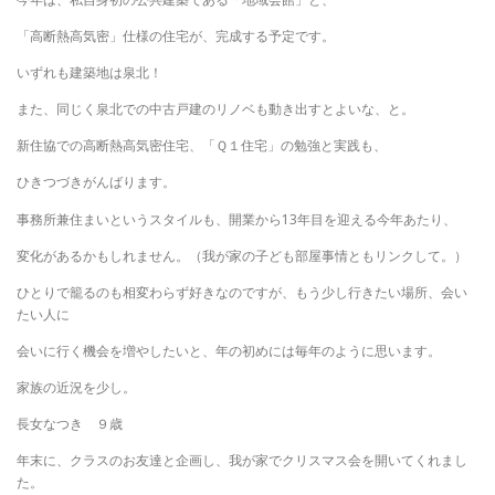
「高断熱高気密」仕様の住宅が、完成する予定です。
いずれも建築地は泉北！
また、同じく泉北での中古戸建のリノベも動き出すとよいな、と。
新住協での高断熱高気密住宅、「Ｑ１住宅」の勉強と実践も、
ひきつづきがんばります。
事務所兼住まいというスタイルも、開業から13年目を迎える今年あたり、
変化があるかもしれません。（我が家の子ども部屋事情ともリンクして。）
ひとりで籠るのも相変わらず好きなのですが、もう少し行きたい場所、会い
たい人に
会いに行く機会を増やしたいと、年の初めには毎年のように思います。
家族の近況を少し。
長女なつき ９歳
年末に、クラスのお友達と企画し、我が家でクリスマス会を開いてくれまし
た。