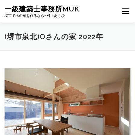
コ
一級建築士事務所MUK
ン
メニュー
テ
堺市で木の家を作るなら~村上あさひ
ン
ツ
へ
PROFILE
CONCEPT
NEWS
WORKS
(堺市泉北)Oさんの家 2022年
ス
キ
ッ
プ
掲載誌
ゆっくりばこ
泉北ニュータウンに暮らす
CONTACT