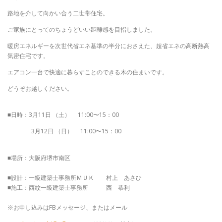
路地を介して向かい合う二世帯住宅。
ご家族にとってのちょうどいい距離感を目指しました。
暖房エネルギーを次世代省エネ基準の半分におさえた、超省エネの高断熱高
気密住宅です。
エアコン一台で快適に暮らすことのできる木の住まいです。
どうぞお越しください。
■日時：3月11日 （土） 11:00〜15：00
3月12日 （日） 11:00〜15：00
■場所：大阪府堺市南区
■設計：一級建築士事務所ＭＵＫ 村上 あさひ
■施工：西紋一級建築士事務所 西 恭利
※お申し込みはFBメッセージ、またはメール