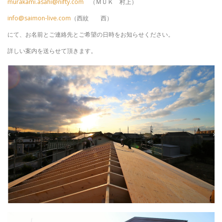
murakami.asahi@nifty.com
（ＭＵＫ 村上）
info@saimon-live.com
（西紋 西）
にて、お名前とご連絡先とご希望の日時をお知らせください。
詳しい案内を送らせて頂きます。