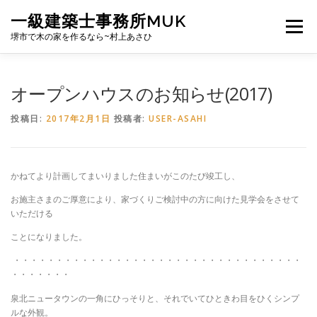
コ
一級建築士事務所MUK
ン
メニュー
テ
堺市で木の家を作るなら~村上あさひ
ン
ツ
へ
PROFILE
CONCEPT
NEWS
WORKS
オープンハウスのお知らせ(2017)
ス
キ
投稿日:
2017年2月1日
投稿者:
USER-ASAHI
ッ
プ
掲載誌
ゆっくりばこ
泉北ニュータウンに暮らす
かねてより計画してまいりました住まいがこのたび竣工し、
CONTACT
お施主さまのご厚意により、家づくりご検討中の方に向けた見学会をさせて
いただける
ことになりました。
・・・・・・・・・・・・・・・・・・・・・・・・・・・・・・・・・・
・・・・・・・
泉北ニュータウンの一角にひっそりと、それでいてひときわ目をひくシンプ
ルな外観。